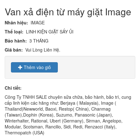
Van xả điện từ máy giặt Image
Nhãn hiệu:
IMAGE
Thể loại:
LINH KIỆN GIẶT SẤY ỦI
Bảo hành:
3 THÁNG
Giá bán:
Vui Lòng Liên Hệ.
Thêm vào giỏ
Chi tiết:
Công Ty TNHH SALE chuyên sửa chữa, bảo hành, bảo trì, cung
cấp linh kiện các hãng như: Berjaya ( Malaysia), Image (
Thailand)Newworld, Baoxi, Restop( China), Chanmag
(Taiwan),Dophin (Korea), Suzumo, Panasonic (Japan),
Winterhalter, Rational, Ubert (Germany), Sirman, Angelopo,
Modular, Scotsman, Rancilio, Sidi, Redi, Renzacci (Italy),
Thermopatch (USA)