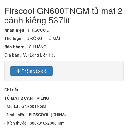
Firscool GN600TNGM tủ mát 2
cánh kiếng 537lít
Nhãn hiệu:
FIRSCOOL
Thể loại:
TỦ ĐÔNG - TỦ MÁT
Bảo hành:
12 THÁNG
Giá bán:
Vui Lòng Liên Hệ.
Thêm vào giỏ
Chi tiết:
TỦ MÁT 2 CÁNH KIẾNG
- Model
: GN600TNGM
- Nhãn hiệu
:
FIRSCOOL
(CHINA)
- Kích thước
: 680x810x2000 mm