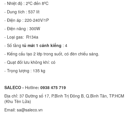
- Nhiệt độ : 2ºC đến 8ºC
- Dung tích
: 537 lít
- Điện áp
: 220-240V/1P
- Điện năng : 300W
- Loại gas: R134a
- Số tầng
tủ mát 1 cánh kiếng
: 4
- Kiếng cấu tạo 2 lớp trong suốt, có đèn chiếu sáng.
- Quạt đối lưu không khí: có
- Trọng lượng
: 135 kg
SALECO -
Hotline
: 0938 475 719
Địa chỉ: 37 Đường số 17, P.Bình Trị Đông B, Q.Bình Tân, TP.HCM
(Khu Tên Lửa)
Email: sa@saleco.vn