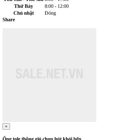
Thứ Bảy
8:00 - 12:00
Chủ nhật
Đóng
Share
×
Ống tole thông gió chụp hút khói bếp