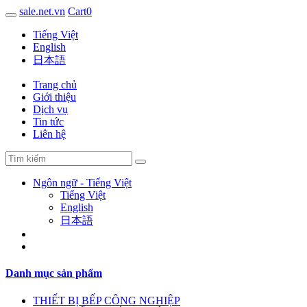
sale.net.vn
Cart
0
Tiếng Việt
English
日本語
Trang chủ
Giới thiệu
Dịch vụ
Tin tức
Liên hệ
Ngôn ngữ - Tiếng Việt
Tiếng Việt
English
日本語
Danh mục sản phẩm
THIẾT BỊ BẾP CÔNG NGHIỆP