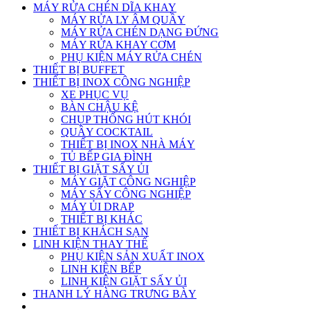
MÁY RỬA CHÉN DĨA KHAY
MÁY RỬA LY ÂM QUẦY
MÁY RỬA CHÉN DẠNG ĐỨNG
MÁY RỬA KHAY CƠM
PHỤ KIỆN MÁY RỬA CHÉN
THIẾT BỊ BUFFET
THIẾT BỊ INOX CÔNG NGHIỆP
XE PHỤC VỤ
BÀN CHẬU KỆ
CHỤP THỐNG HÚT KHÓI
QUẦY COCKTAIL
THIẾT BỊ INOX NHÀ MÁY
TỦ BẾP GIA ĐÌNH
THIẾT BỊ GIẶT SẤY ỦI
MÁY GIẶT CÔNG NGHIỆP
MÁY SẤY CÔNG NGHIỆP
MÁY ỦI DRAP
THIẾT BỊ KHÁC
THIẾT BỊ KHÁCH SẠN
LINH KIỆN THAY THẾ
PHỤ KIỆN SẢN XUẤT INOX
LINH KIỆN BẾP
LINH KIỆN GIẶT SẤY ỦI
THANH LÝ HÀNG TRƯNG BÀY