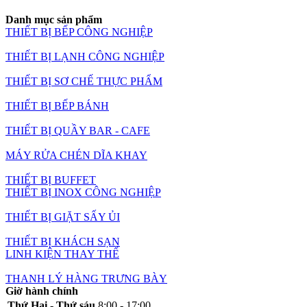
Danh mục sản phẩm
THIẾT BỊ BẾP CÔNG NGHIỆP
THIẾT BỊ LẠNH CÔNG NGHIỆP
THIẾT BỊ SƠ CHẾ THỰC PHẨM
THIẾT BỊ BẾP BÁNH
THIẾT BỊ QUẦY BAR - CAFE
MÁY RỬA CHÉN DĨA KHAY
THIẾT BỊ BUFFET
THIẾT BỊ INOX CÔNG NGHIỆP
THIẾT BỊ GIẶT SẤY ỦI
THIẾT BỊ KHÁCH SẠN
LINH KIỆN THAY THẾ
THANH LÝ HÀNG TRƯNG BÀY
Giờ hành chính
Thứ Hai - Thứ sáu
8:00 - 17:00