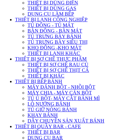
THIẾT BỊ DÙNG ĐIỆN
THIẾT BỊ DÙNG GAS
DỤNG CỤ LÀM BẾP
THIẾT BỊ LẠNH CÔNG NGHIỆP
TỦ ĐÔNG - TỦ MÁT
BÀN ĐÔNG - BÀN MÁT
TỦ TRƯNG BÀY BÁNH
TỦ TRƯNG BÀY SIÊU THỊ
KHO ĐÔNG -KHO MÁT
THIẾT BỊ LẠNH KHÁC
THIẾT BỊ SƠ CHẾ THỰC PHẨM
THIẾT BỊ SƠ CHẾ RAU CỦ
THIẾT BỊ SƠ CHẾ THỊT CÁ
THIẾT BỊ KHÁC
THIẾT BỊ BẾP BÁNH
MÁY ĐÁNH BỘT - NHỒI BỘT
MÁY CHIA - MÁY CÁN BỘT
TỦ Ủ BỘT- MÁY CẮT BÁNH MÌ
LÒ NƯỚNG BÁNH
TỦ GIỮ NÓNG BÁNH
KHAY BÁNH
DÂY CHUYỀN SẢN XUẤT BÁNH
THIẾT BỊ QUẦY BAR - CAFE
THIẾT BỊ BAR
DỤNG CỤ BAR