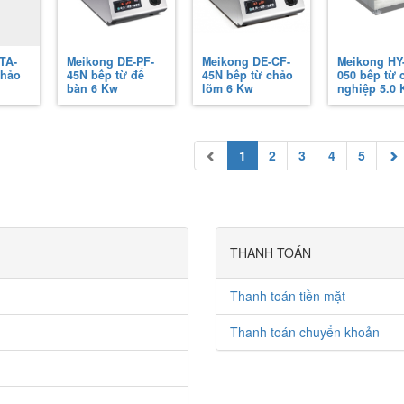
TA-
Meikong DE-PF-
Meikong DE-CF-
Meikong HY
hảo
45N bếp từ để
45N bếp từ chảo
050 bếp từ 
bàn 6 Kw
lõm 6 Kw
nghiệp 5.0
1
2
3
4
5
THANH TOÁN
Thanh toán tiền mặt
Thanh toán chuyển khoản