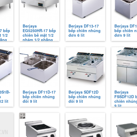
Berjaya
Berjaya DF13-17
Berjaya DF1
7 bếp
EG5250HR-17 bếp
bếp chiên nhúng
bếp chiên 
 1/2
chiên bề mặt 1/2
đơn 6 lít
đơn 9 lít
hẳng
nhám 1/2 phẳng
3S1B-
Berjaya DF11D-17
Berjaya SDF12D
Berjaya
n
bếp chiên nhúng
bếp chiên nhúng
FSSDF12D 
2 lít
đôi 9 lít
đôi 9 lít
chiên nhún
9 lít