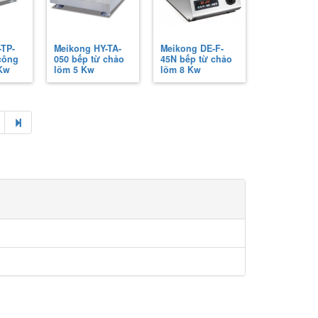
-TP-
Meikong HY-TA-
Meikong DE-F-
công
050 bếp từ chảo
45N bếp từ chảo
 Kw
lõm 5 Kw
lõm 8 Kw