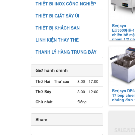
THIẾT BỊ INOX CÔNG NGHIỆP
THIẾT BỊ GIẶT SẤY ỦI
Berjaya
THIẾT BỊ KHÁCH SẠN
EG3500HR-1
chiên bề mặt
nhám 1/2 p
LINH KIỆN THAY THẾ
THANH LÝ HÀNG TRƯNG BÀY
Giờ hành chính
Thứ Hai - Thứ sáu
8:00 - 17:00
Berjaya DF2
Thứ Bảy
8:00 - 12:00
17 bếp chiê
nhúng đơn 1
Chủ nhật
Đóng
Share