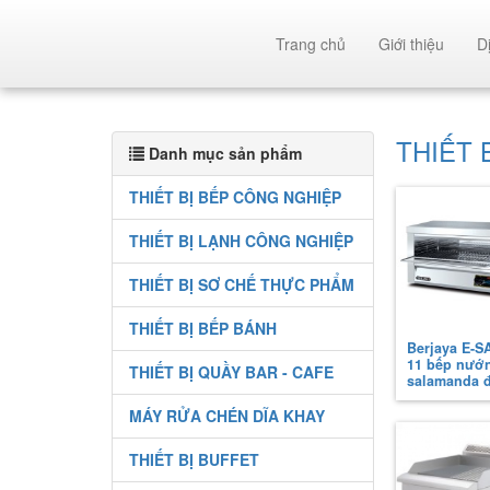
Trang chủ
Giới thiệu
D
THIẾT 
Danh mục sản phẩm
THIẾT BỊ BẾP CÔNG NGHIỆP
THIẾT BỊ LẠNH CÔNG NGHIỆP
THIẾT BỊ SƠ CHẾ THỰC PHẨM
THIẾT BỊ BẾP BÁNH
Berjaya E-S
11 bếp nướ
THIẾT BỊ QUẦY BAR - CAFE
salamanda 
MÁY RỬA CHÉN DĨA KHAY
THIẾT BỊ BUFFET