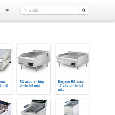
3000
EG 3500-17 bếp
Berjaya EG 5250-
ề mặt
chiên bề mặt
17 bếp chiên bề
mặt