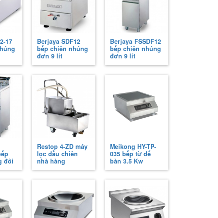
2-17
Berjaya SDF12
Berjaya FSSDF12
nhúng
bếp chiên nhúng
bếp chiên nhúng
đơn 9 lít
đơn 9 lít
Restop 4-ZD máy
Meikong HY-TP-
bếp
lọc dầu chiên
035 bếp từ để
g đôi
nhà hàng
bàn 3.5 Kw