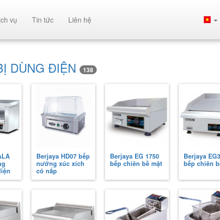
ịch vụ
Tin tức
Liên hệ
BỊ DÙNG ĐIỆN
138
ALA
Berjaya HD07 bếp
Berjaya EG 1750
Berjaya EG
ng
nướng xúc xích
bếp chiên bề mặt
bếp chiên b
điện
có nắp