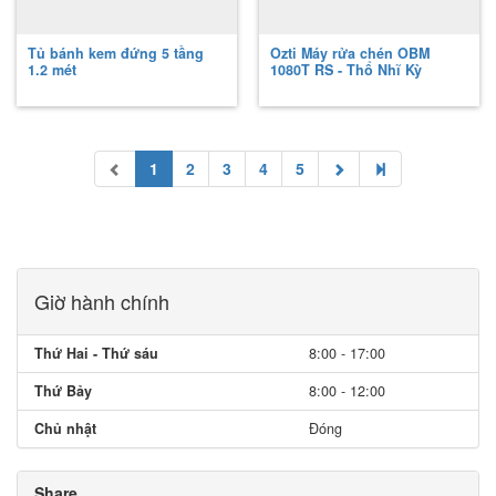
Tủ bánh kem đứng 5 tầng
Ozti Máy rửa chén OBM
1.2 mét
1080T RS - Thổ Nhĩ Kỳ
1
2
3
4
5
Giờ hành chính
Thứ Hai - Thứ sáu
8:00 - 17:00
Thứ Bảy
8:00 - 12:00
Chủ nhật
Đóng
Share