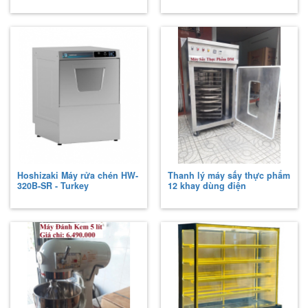
Hoshizaki Máy rửa chén HW-
Thanh lý máy sấy thực phẩm
320B-SR - Turkey
12 khay dùng điện