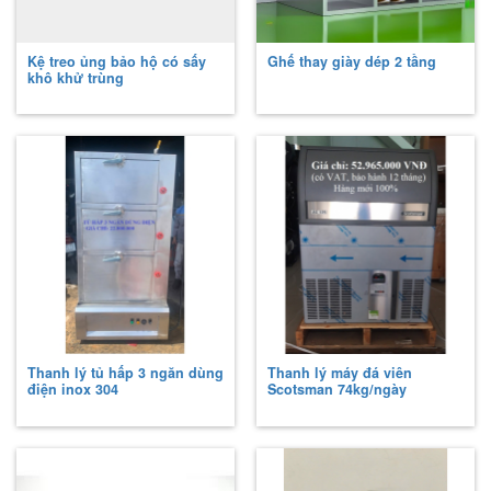
Kệ treo ủng bảo hộ có sấy
Ghế thay giày dép 2 tầng
khô khử trùng
Thanh lý tủ hấp 3 ngăn dùng
Thanh lý máy đá viên
điện inox 304
Scotsman 74kg/ngày